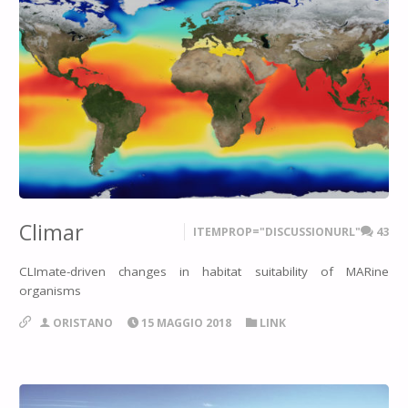
Climar
ITEMPROP="DISCUSSIONURL"
43
CLImate-driven changes in habitat suitability of MARine
organisms
ORISTANO
15 MAGGIO 2018
LINK